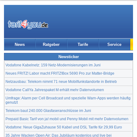
News
Ratgeber
Tarife
Service
Newsticker
Vodafone Kabelnetz: 159 Netz-Modernisierungen im Juni
Neues FRITZ! Labor macht FRITZ!Box 5690 Pro zur Matter-Bridge
Netzausbau: Telekom nimmt 71 neue Mobilfunkstandorte in Betrieb
Vodafone CallYa Jahrespaket M erhält mehr Datenvolumen
Umfrage: Alarm per Cell Broadcast und spezielle Warn-Apps werden häufig
genutzt
Telekom baut 240.000 Glasfaseranschlüsse im Juni
Prepaid Basic Tarif von ja! mobil und Penny Mobil mit mehr Datenvolumen
Vodafone: Neue GigaZuhause 50 Kabel und DSL Tarife für 29,99 Euro
35 Jahre Wacken Open Air: Das Jubiläum kostenlos und live bei