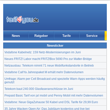
News
Ratgeber
Tarife
Service
Newsticker
Vodafone Kabelnetz: 159 Netz-Modernisierungen im Juni
Neues FRITZ! Labor macht FRITZ!Box 5690 Pro zur Matter-Bridge
Netzausbau: Telekom nimmt 71 neue Mobilfunkstandorte in Betrieb
Vodafone CallYa Jahrespaket M erhält mehr Datenvolumen
Umfrage: Alarm per Cell Broadcast und spezielle Warn-Apps werden häufig
genutzt
Telekom baut 240.000 Glasfaseranschlüsse im Juni
Prepaid Basic Tarif von ja! mobil und Penny Mobil mit mehr Datenvolumen
Vodafone: Neue GigaZuhause 50 Kabel und DSL Tarife für 29,99 Euro
35 Jahre Wacken Open Air: Das Jubiläum kostenlos und live bei