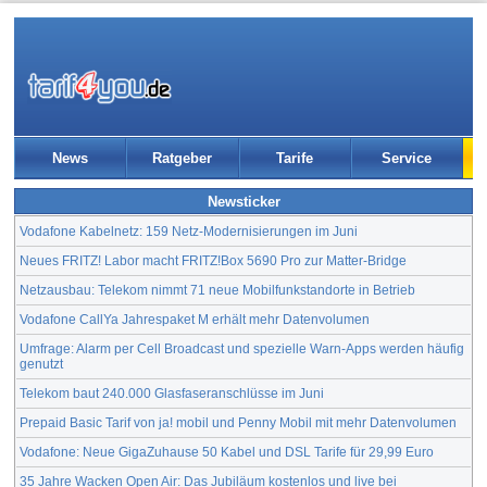
News
Ratgeber
Tarife
Service
Newsticker
Vodafone Kabelnetz: 159 Netz-Modernisierungen im Juni
Neues FRITZ! Labor macht FRITZ!Box 5690 Pro zur Matter-Bridge
Netzausbau: Telekom nimmt 71 neue Mobilfunkstandorte in Betrieb
Vodafone CallYa Jahrespaket M erhält mehr Datenvolumen
Umfrage: Alarm per Cell Broadcast und spezielle Warn-Apps werden häufig
genutzt
Telekom baut 240.000 Glasfaseranschlüsse im Juni
Prepaid Basic Tarif von ja! mobil und Penny Mobil mit mehr Datenvolumen
Vodafone: Neue GigaZuhause 50 Kabel und DSL Tarife für 29,99 Euro
35 Jahre Wacken Open Air: Das Jubiläum kostenlos und live bei