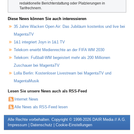
redaktionelle Berichterstattung oder Platzierungen in
Tarifrechnern.
Diese News können Sie auch interessieren
35 Jahre Wacken Open Air: Das Jubiläum kostenlos und live bei
MagentaTV
1&1 integriert Joyn in 1&1 TV
Telekom erwirbt Medienrechte an der FIFA WM 2030
Telekom: Fußball-WM begeistert mehr als 200 Millionen
Zuschauer bei MagentaTV
Lolla Berlin: Kostenloser Livestream bei MagentaTV und
MagentaMusik
Lesen Sie unsere News auch als RSS-Feed
Internet News
Alle News als RSS-Feed lesen
Alle Rechte vorbehalten. Copyright © 1998-2026
DAIR Media // A.G.
Impressum
|
Datenschutz
|
Cookie-Einstellungen