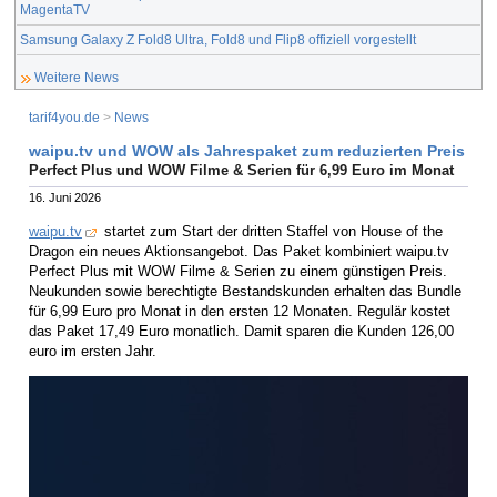
MagentaTV
Samsung Galaxy Z Fold8 Ultra, Fold8 und Flip8 offiziell vorgestellt
Weitere News
tarif4you.de
>
News
waipu.tv und WOW als Jahrespaket zum reduzierten Preis
Perfect Plus und WOW Filme & Serien für 6,99 Euro im Monat
16. Juni 2026
waipu.tv
startet zum Start der dritten Staffel von House of the
Dragon ein neues Aktionsangebot. Das Paket kombiniert waipu.tv
Perfect Plus mit WOW Filme & Serien zu einem günstigen Preis.
Neukunden sowie berechtigte Bestandskunden erhalten das Bundle
für 6,99 Euro pro Monat in den ersten 12 Monaten. Regulär kostet
das Paket 17,49 Euro monatlich. Damit sparen die Kunden 126,00
euro im ersten Jahr.