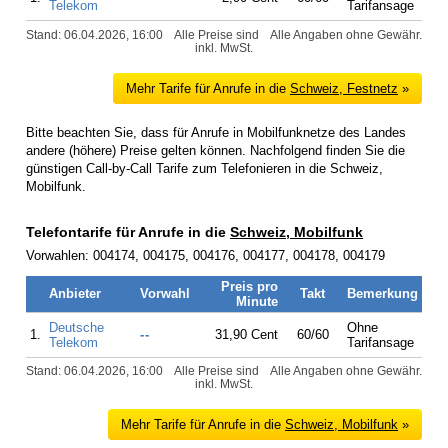
Telekom
Tarifansage
Stand: 06.04.2026, 16:00
Alle Preise sind
Alle Angaben ohne Gewähr.
inkl. MwSt.
Mehr Tarife für Anrufe in die
Schweiz, Festnetz
»
Bitte beachten Sie, dass für Anrufe in Mobilfunknetze des Landes
andere (höhere) Preise gelten können. Nachfolgend finden Sie die
günstigen Call-by-Call Tarife zum Telefonieren in die Schweiz,
Mobilfunk.
Telefontarife für Anrufe in die
Schweiz, Mobilfunk
Vorwahlen: 004174, 004175, 004176, 004177, 004178, 004179
Preis pro
Anbieter
Vorwahl
Takt
Bemerkung
Minute
Deutsche
Ohne
1.
--
31,90 Cent
60/60
Telekom
Tarifansage
Stand: 06.04.2026, 16:00
Alle Preise sind
Alle Angaben ohne Gewähr.
inkl. MwSt.
Mehr Tarife für Anrufe in die
Schweiz, Mobilfunk
»