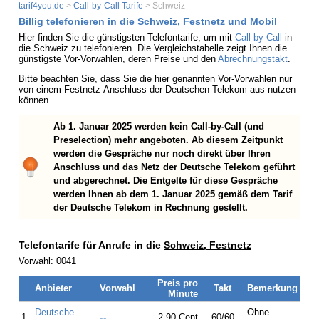
tarif4you.de
>
Call-by-Call Tarife
> Schweiz
Billig telefonieren in die
Schweiz
, Festnetz und Mobil
Hier finden Sie die günstigsten Telefontarife, um mit
Call-by-Call
in
die Schweiz zu telefonieren. Die Vergleichstabelle zeigt Ihnen die
günstigste Vor-Vorwahlen, deren Preise und den
Abrechnungstakt
.
Bitte beachten Sie, dass Sie die hier genannten Vor-Vorwahlen nur
von einem Festnetz-Anschluss der Deutschen Telekom aus nutzen
können.
Ab 1. Januar 2025 werden kein Call-by-Call (und
Preselection) mehr angeboten. Ab diesem Zeitpunkt
werden die Gespräche nur noch direkt über Ihren
Anschluss und das Netz der Deutsche Telekom geführt
und abgerechnet. Die Entgelte für diese Gespräche
werden Ihnen ab dem 1. Januar 2025 gemäß dem Tarif
der Deutsche Telekom in Rechnung gestellt.
Telefontarife für Anrufe in die
Schweiz, Festnetz
Vorwahl: 0041
Preis pro
Anbieter
Vorwahl
Takt
Bemerkung
Minute
Deutsche
Ohne
1.
--
2,90 Cent
60/60