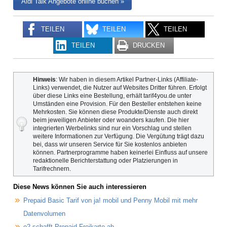
Aldi Talk Angebote online buchen »
TEILEN
TEILEN
TEILEN
TEILEN
DRUCKEN
Hinweis
: Wir haben in diesem Artikel Partner-Links (Affiliate-
Links) verwendet, die Nutzer auf Websites Dritter führen. Erfolgt
über diese Links eine Bestellung, erhält tarif4you.de unter
Umständen eine Provision. Für den Besteller entstehen keine
Mehrkosten. Sie können diese Produkte/Dienste auch direkt
beim jeweiligen Anbieter oder woanders kaufen. Die hier
integrierten Werbelinks sind nur ein Vorschlag und stellen
weitere Informationen zur Verfügung. Die Vergütung trägt dazu
bei, dass wir unseren Service für Sie kostenlos anbieten
können. Partnerprogramme haben keinerlei Einfluss auf unsere
redaktionelle Berichterstattung oder Platzierungen in
Tarifrechnern.
Diese News können Sie auch interessieren
Prepaid Basic Tarif von ja! mobil und Penny Mobil mit mehr
Datenvolumen
o2 schafft Prepaid-Freikarte ab