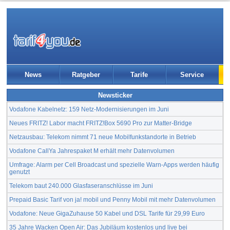
News
Ratgeber
Tarife
Service
Newsticker
Vodafone Kabelnetz: 159 Netz-Modernisierungen im Juni
Neues FRITZ! Labor macht FRITZ!Box 5690 Pro zur Matter-Bridge
Netzausbau: Telekom nimmt 71 neue Mobilfunkstandorte in Betrieb
Vodafone CallYa Jahrespaket M erhält mehr Datenvolumen
Umfrage: Alarm per Cell Broadcast und spezielle Warn-Apps werden häufig
genutzt
Telekom baut 240.000 Glasfaseranschlüsse im Juni
Prepaid Basic Tarif von ja! mobil und Penny Mobil mit mehr Datenvolumen
Vodafone: Neue GigaZuhause 50 Kabel und DSL Tarife für 29,99 Euro
35 Jahre Wacken Open Air: Das Jubiläum kostenlos und live bei