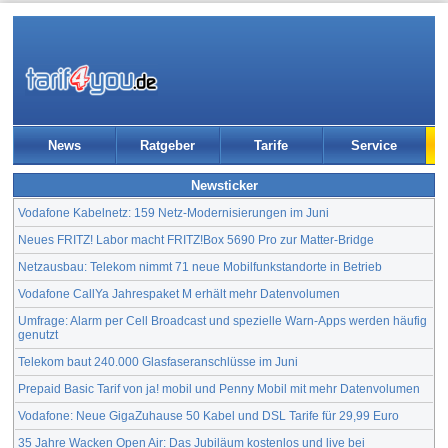
News
Ratgeber
Tarife
Service
Newsticker
Vodafone Kabelnetz: 159 Netz-Modernisierungen im Juni
Neues FRITZ! Labor macht FRITZ!Box 5690 Pro zur Matter-Bridge
Netzausbau: Telekom nimmt 71 neue Mobilfunkstandorte in Betrieb
Vodafone CallYa Jahrespaket M erhält mehr Datenvolumen
Umfrage: Alarm per Cell Broadcast und spezielle Warn-Apps werden häufig
genutzt
Telekom baut 240.000 Glasfaseranschlüsse im Juni
Prepaid Basic Tarif von ja! mobil und Penny Mobil mit mehr Datenvolumen
Vodafone: Neue GigaZuhause 50 Kabel und DSL Tarife für 29,99 Euro
35 Jahre Wacken Open Air: Das Jubiläum kostenlos und live bei