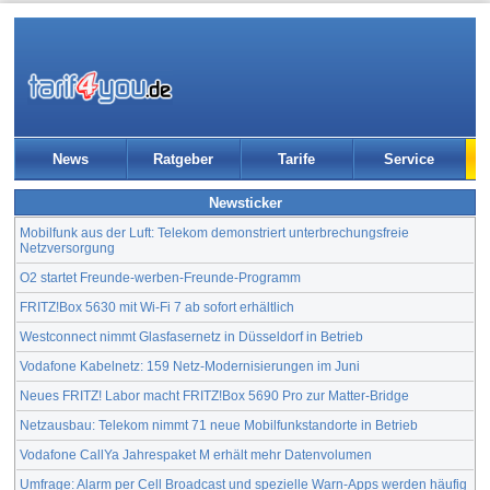
News
Ratgeber
Tarife
Service
Newsticker
Mobilfunk aus der Luft: Telekom demonstriert unterbrechungsfreie
Netzversorgung
O2 startet Freunde-werben-Freunde-Programm
FRITZ!Box 5630 mit Wi-Fi 7 ab sofort erhältlich
Westconnect nimmt Glasfasernetz in Düsseldorf in Betrieb
Vodafone Kabelnetz: 159 Netz-Modernisierungen im Juni
Neues FRITZ! Labor macht FRITZ!Box 5690 Pro zur Matter-Bridge
Netzausbau: Telekom nimmt 71 neue Mobilfunkstandorte in Betrieb
Vodafone CallYa Jahrespaket M erhält mehr Datenvolumen
Umfrage: Alarm per Cell Broadcast und spezielle Warn-Apps werden häufig