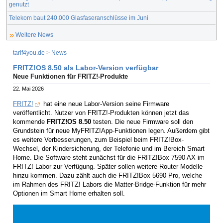
genutzt
Telekom baut 240.000 Glasfaseranschlüsse im Juni
Weitere News
tarif4you.de
>
News
FRITZ!OS 8.50 als Labor-Version verfügbar
Neue Funktionen für FRITZ!-Produkte
22. Mai 2026
FRITZ!
hat eine neue Labor-Version seine Firmware
veröffentlicht. Nutzer von FRITZ!-Produkten können jetzt das
kommende
FRITZ!OS 8.50
testen. Die neue Firmware soll den
Grundstein für neue MyFRITZ!App-Funktionen legen. Außerdem gibt
es weitere Verbesserungen, zum Beispiel beim FRITZ!Box-
Wechsel, der Kindersicherung, der Telefonie und im Bereich Smart
Home. Die Software steht zunächst für die FRITZ!Box 7590 AX im
FRITZ! Labor zur Verfügung. Später sollen weitere Router-Modelle
hinzu kommen. Dazu zählt auch die FRITZ!Box 5690 Pro, welche
im Rahmen des FRITZ! Labors die Matter-Bridge-Funktion für mehr
Optionen im Smart Home erhalten soll.