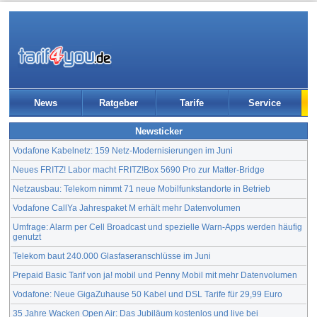
News
Ratgeber
Tarife
Service
Newsticker
Vodafone Kabelnetz: 159 Netz-Modernisierungen im Juni
Neues FRITZ! Labor macht FRITZ!Box 5690 Pro zur Matter-Bridge
Netzausbau: Telekom nimmt 71 neue Mobilfunkstandorte in Betrieb
Vodafone CallYa Jahrespaket M erhält mehr Datenvolumen
Umfrage: Alarm per Cell Broadcast und spezielle Warn-Apps werden häufig
genutzt
Telekom baut 240.000 Glasfaseranschlüsse im Juni
Prepaid Basic Tarif von ja! mobil und Penny Mobil mit mehr Datenvolumen
Vodafone: Neue GigaZuhause 50 Kabel und DSL Tarife für 29,99 Euro
35 Jahre Wacken Open Air: Das Jubiläum kostenlos und live bei