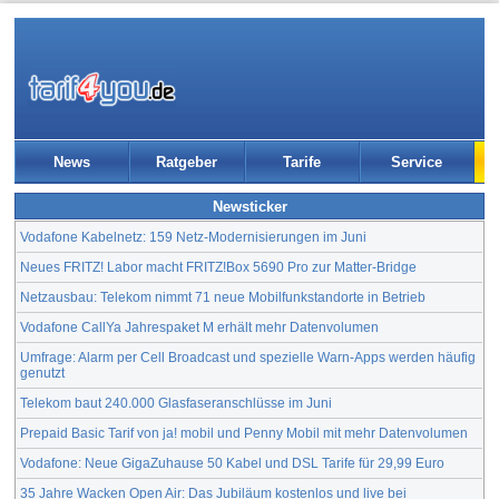
News
Ratgeber
Tarife
Service
Newsticker
Vodafone Kabelnetz: 159 Netz-Modernisierungen im Juni
Neues FRITZ! Labor macht FRITZ!Box 5690 Pro zur Matter-Bridge
Netzausbau: Telekom nimmt 71 neue Mobilfunkstandorte in Betrieb
Vodafone CallYa Jahrespaket M erhält mehr Datenvolumen
Umfrage: Alarm per Cell Broadcast und spezielle Warn-Apps werden häufig
genutzt
Telekom baut 240.000 Glasfaseranschlüsse im Juni
Prepaid Basic Tarif von ja! mobil und Penny Mobil mit mehr Datenvolumen
Vodafone: Neue GigaZuhause 50 Kabel und DSL Tarife für 29,99 Euro
35 Jahre Wacken Open Air: Das Jubiläum kostenlos und live bei