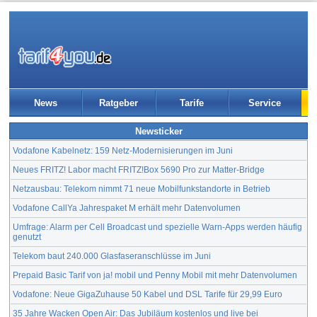
News
Ratgeber
Tarife
Service
Newsticker
Vodafone Kabelnetz: 159 Netz-Modernisierungen im Juni
Neues FRITZ! Labor macht FRITZ!Box 5690 Pro zur Matter-Bridge
Netzausbau: Telekom nimmt 71 neue Mobilfunkstandorte in Betrieb
Vodafone CallYa Jahrespaket M erhält mehr Datenvolumen
Umfrage: Alarm per Cell Broadcast und spezielle Warn-Apps werden häufig
genutzt
Telekom baut 240.000 Glasfaseranschlüsse im Juni
Prepaid Basic Tarif von ja! mobil und Penny Mobil mit mehr Datenvolumen
Vodafone: Neue GigaZuhause 50 Kabel und DSL Tarife für 29,99 Euro
35 Jahre Wacken Open Air: Das Jubiläum kostenlos und live bei