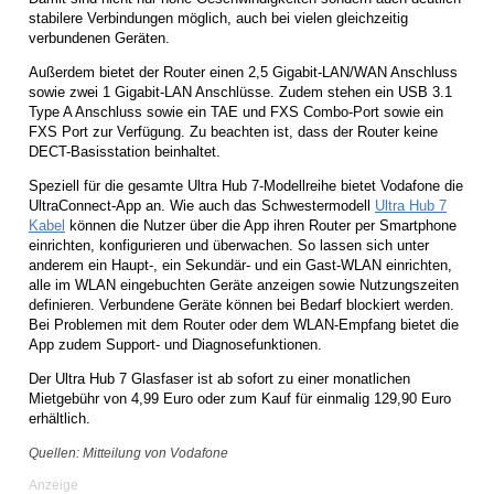
stabilere Verbindungen möglich, auch bei vielen gleichzeitig
verbundenen Geräten.
Außerdem bietet der Router einen 2,5 Gigabit-LAN/WAN Anschluss
sowie zwei 1 Gigabit-LAN Anschlüsse. Zudem stehen ein USB 3.1
Type A Anschluss sowie ein TAE und FXS Combo-Port sowie ein
FXS Port zur Verfügung. Zu beachten ist, dass der Router keine
DECT-Basisstation beinhaltet.
Speziell für die gesamte Ultra Hub 7-Modellreihe bietet Vodafone die
UltraConnect-App an. Wie auch das Schwestermodell
Ultra Hub 7
Kabel
können die Nutzer über die App ihren Router per Smartphone
einrichten, konfigurieren und überwachen. So lassen sich unter
anderem ein Haupt-, ein Sekundär- und ein Gast-WLAN einrichten,
alle im WLAN eingebuchten Geräte anzeigen sowie Nutzungszeiten
definieren. Verbundene Geräte können bei Bedarf blockiert werden.
Bei Problemen mit dem Router oder dem WLAN-Empfang bietet die
App zudem Support- und Diagnosefunktionen.
Der Ultra Hub 7 Glasfaser ist ab sofort zu einer monatlichen
Mietgebühr von 4,99 Euro oder zum Kauf für einmalig 129,90 Euro
erhältlich.
Quellen: Mitteilung von Vodafone
Anzeige