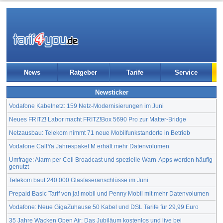
News
Ratgeber
Tarife
Service
Newsticker
Vodafone Kabelnetz: 159 Netz-Modernisierungen im Juni
Neues FRITZ! Labor macht FRITZ!Box 5690 Pro zur Matter-Bridge
Netzausbau: Telekom nimmt 71 neue Mobilfunkstandorte in Betrieb
Vodafone CallYa Jahrespaket M erhält mehr Datenvolumen
Umfrage: Alarm per Cell Broadcast und spezielle Warn-Apps werden häufig
genutzt
Telekom baut 240.000 Glasfaseranschlüsse im Juni
Prepaid Basic Tarif von ja! mobil und Penny Mobil mit mehr Datenvolumen
Vodafone: Neue GigaZuhause 50 Kabel und DSL Tarife für 29,99 Euro
35 Jahre Wacken Open Air: Das Jubiläum kostenlos und live bei