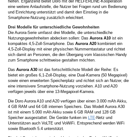
helfen. Ergänzend bietet Doro mit der HELFERLINE-Kooperation
eine weitere Anlaufstelle, die Nutzer bei Fragen rund um Bedienung
und Einrichtung unterstützt und damit den Einstieg in die
Smartphone-Nutzung zusätzlich erleichtert.
Drei Modelle für unterschiedliche Gewohnheiten
Die Aurora-Serie umfasst drei Modelle, die unterschiedliche
Nutzungsgewohnheiten abdecken sollen: Das
Aurora A10
ist ein
kompaktes 4,5-Zoll-Smartphone. Das
Aurora A20
kombiniert ein
4,5-Zoll-Display mit einer physischen Nummerntastatur und richtet
sich damit an Personen, die den Übergang vom klassischen Handy
zum Smartphone schrittweise gestalten möchten.
Das
Aurora A30
ist das fortschrittlichste Modell der Reihe: Es
bietet ein großes 6,1-Zoll-Display, eine Dual-Kamera (50 Megapixel)
sowie einen erweiterten Speicherplatz und richtet sich an Nutzer, die
eine intensivere Smartphone-Nutzung vorziehen. A10 und A20
verfügen jeweils über eine 13-Megapixel-Kamera.
Die Doro Aurora A10 und A20 verfügen über einen 3.000 mAh Akku,
4 GB RAM und 64 GB internen Speichers. Das Modell Aurora A30
ist mit einem 5.000 mAh Akku sowie 6 GB RAM und 128 GB
Speicher ausgestattet. Die Geräte funken im
LTE
-Netz und
Unterstützen auch VoLTE und VoWiFi. Entsprechend werden WiFi
sowie Bluetooth 5.4 unterstützt.