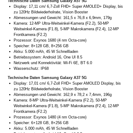
Technische Daten Samsung Galaxy A57 5G
Display: 17,11 cm/ 6,7-Zoll FHD+ Super AMOLED+ Display, bis
zu 120Hz Bildwiederholrate, Vision Booster
Abmessungen und Gewicht: 161,5 x 76,8 x 6,9mm, 179g
Kamera: 12-MP Ultra-Weitwinkel-Kamera (F2.2), 50-MP
Weitwinkel-Kamera (F1.8), 5-MP Makrokamera (F2.4), 12-MP
Frontkamera (F2.2)
Prozessor: Exynos 1680 (4 nm Octa-core)
Speicher: 8+128 GB, 8+256 GB
Akku: 5.000 mAh, 45 W Schnellladen
Betriebssystem: Android 16, One UI 8.5
Netzwerk und Konnektivität: Wi-Fi 6E, BT 6.0
Wasserschutz: IP68
Technische Daten Samsung Galaxy A37 5G
Display: 17,01 cm/ 6,7-Zoll FHD+ Super AMOLED Display, bis
zu 120Hz Bildwiederholrate, Vision Booster
Abmessungen und Gewicht: 162,9 x 78,2 x 7,4mm, 196g
Kamera: 8-MP Ultra-Weitwinkel-Kamera (F2.2), 50-MP
Weitwinkel-Kamera (F1.8), 5-MP Makrokamera (F2.4), 12-MP
Frontkamera (F2.2)
Prozessor: Exynos 1480 (4 nm Octa-core)
Speicher: 6+128 GB, 8+256 GB
Akku: 5.000 mAh, 45 W Schnellladen