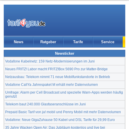
News
Ratgeber
Tarife
Service
Newsticker
Vodafone Kabelnetz: 159 Netz-Modernisierungen im Juni
Neues FRITZ! Labor macht FRITZ!Box 5690 Pro zur Matter-Bridge
Netzausbau: Telekom nimmt 71 neue Mobilfunkstandorte in Betrieb
Vodafone CallYa Jahrespaket M erhält mehr Datenvolumen
Umfrage: Alarm per Cell Broadcast und spezielle Warn-Apps werden häufig
genutzt
Telekom baut 240.000 Glasfaseranschlüsse im Juni
Prepaid Basic Tarif von ja! mobil und Penny Mobil mit mehr Datenvolumen
Vodafone: Neue GigaZuhause 50 Kabel und DSL Tarife für 29,99 Euro
35 Jahre Wacken Open Air: Das Jubiläum kostenlos und live bei