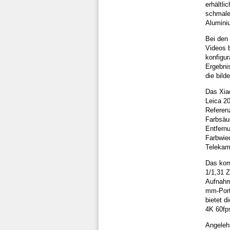
erhältl
schmale
Alumini
Bei den 
Videos 
konfigur
Ergebni
die bild
Das Xia
Leica 2
Referen
Farbsäum
Entfernu
Farbwied
Telekam
Das kom
1/1,31 Z
Aufnahme
mm-Port
bietet 
4K 60fp
Angeleh