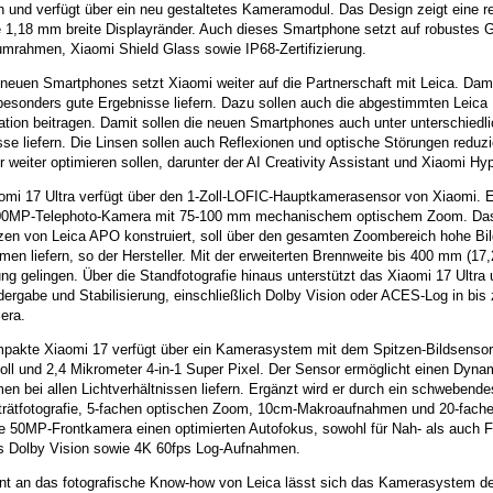
ich und verfügt über ein neu gestaltetes Kameramodul. Das Design zeigt ein
 1,18 mm breite Displayränder. Auch dieses Smartphone setzt auf robustes
umrahmen, Xiaomi Shield Glass sowie IP68-Zertifizierung.
neuen Smartphones setzt Xiaomi weiter auf die Partnerschaft mit Leica. Dami
besonders gute Ergebnisse liefern. Dazu sollen auch die abgestimmten Leica
ation beitragen. Damit sollen die neuen Smartphones auch unter unterschiedli
sse liefern. Die Linsen sollen auch Reflexionen und optische Störungen redu
er weiter optimieren sollen, darunter der AI Creativity Assistant und Xiaomi 
omi 17 Ultra verfügt über den 1-Zoll-LOFIC-Hauptkamerasensor von Xiaomi. E
00MP-Telephoto-Kamera mit 75-100 mm mechanischem optischem Zoom. Das T
zen von Leica APO konstruiert, soll über den gesamten Zoombereich hohe Bil
en liefern, so der Hersteller. Mit der erweiterten Brennweite bis 400 mm (1
ng gelingen. Über die Standfotografie hinaus unterstützt das Xiaomi 17 Ultra 
ergabe und Stabilisierung, einschließlich Dolby Vision oder ACES-Log in bis
era.
pakte Xiaomi 17 verfügt über ein Kamerasystem mit dem Spitzen-Bildsensor 
oll und 2,4 Mikrometer 4-in-1 Super Pixel. Der Sensor ermöglicht einen Dyna
n bei allen Lichtverhältnissen liefern. Ergänzt wird er durch ein schwebend
rätfotografie, 5-fachen optischen Zoom, 10cm-Makroaufnahmen und 20-fachen 
die 50MP-Frontkamera einen optimierten Autofokus, sowohl für Nah- als auch
s Dolby Vision sowie 4K 60fps Log-Aufnahmen.
nt an das fotografische Know-how von Leica lässt sich das Kamerasystem de