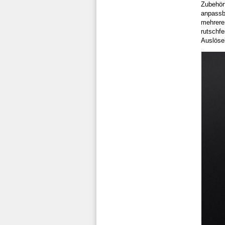
Zubehört
anpassba
mehreren
rutschfe
Auslöse