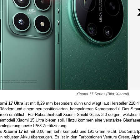
Xiaomi 17 Series (Bild: Xiaomi)
omi 17 Ultra
ist mit 8,29 mm besonders dünn und wiegt laut Hersteller 218,
Rändern und einem neu positionierten, kompakteren Kameramodul. Das Smart
Green erhältlich. Für Robustheit soll Xiaomi Shield Glass 3.0 sorgen, welches 
ermodell Xiaomi 15 Ultra bieten soll. Hinzu kommen eine verstärkte Glasfas
mlegierung sowie IP68-Zertifizierung.
as
Xiaomi 17
ist mit 8,06 mm sehr kompakt und 191 Gram leicht. Das Smartp
en robusten Akku überzeugen. Es ist in den Farboptionen Venture Green, Alpi