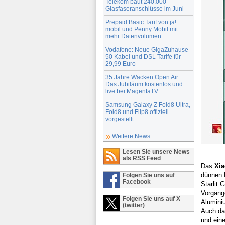
Telekom baut 240.000
Glasfaseranschlüsse im Juni
Prepaid Basic Tarif von ja!
mobil und Penny Mobil mit
mehr Datenvolumen
Vodafone: Neue GigaZuhause
50 Kabel und DSL Tarife für
29,99 Euro
35 Jahre Wacken Open Air:
Das Jubiläum kostenlos und
live bei MagentaTV
Samsung Galaxy Z Fold8 Ultra,
Fold8 und Flip8 offiziell
vorgestellt
Weitere News
Lesen Sie unsere News
als RSS Feed
Das
Xia
dünnen 
Folgen Sie uns auf
Facebook
Starlit 
Vorgäng
Folgen Sie uns auf X
Aluminiu
(twitter)
Auch d
und ein