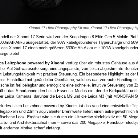
Xiaomi 17 Ultra Photography Kit und Xiaomi 17 Ultra Photography 
dell der Xiaomi 17 Serie wird von der Snapdragon 8 Elite Gen 5 Mobile Platf
000mAh-Akku ausgestattet, der 90W kabelgebundenes HyperCharge und 50W 
 das Xiaomi 17 einen noch größeren 6330mAh-Akku mit 100W kabelgebund
arge bietet.
ca Leitzphone powered by Xiaomi
verfügt über ein robustes Gehäuse aus Al
che. Auf Softwareseite sorgt eine angepasste, von Leica abgestimmte Benutze
t Leistungsfähigkeit mit präziser Steuerung. Ein besonderes Highlight ist de
es Einstellrad mit gerändelter Oberfläche, welches das vertraute Handling e
che ist frei belegbar und ermöglicht eine schnelle, intuitive Steuerung von 
hrt das Smartphone den Leica Essential-Modus ein, der die Bildqualität und d
her Leica Kameras, darunter die Leica M9 und die Leica M3 (mit MONOPAN 50 
ck des Leica Leitzphone powered by Xiaomi ist das von Leica entwickelte Tr
egapixeln und 23mm äquivalenter Brennweite liefert einen außergewöhnlich ho
fischen« Look. Ergänzt wird sie durch ein Ultraweitwinkelobjektiv mit 50 Meg
afts- und Architekturaufnahmen – sowie das 200 Megapixel Periskop-Teleob
t entfernte Motive scharf einfängt.