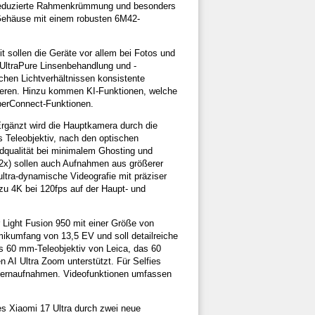
e reduzierte Rahmenkrümmung und besonders
 Gehäuse mit einem robusten 6M42-
t sollen die Geräte vor allem bei Fotos und
 UltraPure Linsenbehandlung und -
chen Lichtverhältnissen konsistente
zieren. Hinzu kommen KI-Funktionen, welche
HyperConnect-Funktionen.
rgänzt wird die Hauptkamera durch die
eleobjektiv, nach den optischen
dqualität bei minimalem Ghosting und
7,2x) sollen auch Aufnahmen aus größerer
ultra-dynamische Videografie mit präziser
 zu 4K bei 120fps auf der Haupt- und
Light Fusion 950 mit einer Größe von
mikumfang von 13,5 EV und soll detailreiche
es 60 mm-Teleobjektiv von Leica, das 60
AI Ultra Zoom unterstützt. Für Selfies
 Fernaufnahmen. Videofunktionen umfassen
s Xiaomi 17 Ultra durch zwei neue