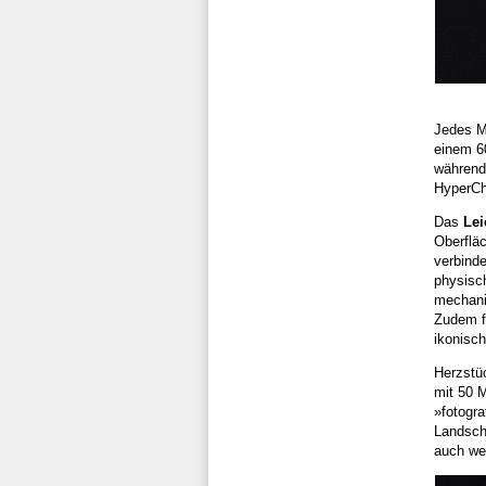
Jedes Mo
einem 6
während
HyperCh
Das
Lei
Oberflä
verbinde
physisch
mechanis
Zudem fü
ikonisc
Herzstü
mit 50 M
»fotogra
Landsch
auch wei