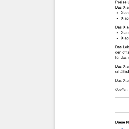
Preise 
Das Xiao
Xiao
Xiao
Das Xiao
Xiao
Xiao
Das Lei
den offi
für das
Das Xiao
erhältlic
Das Xiao
Quellen:
Diese N