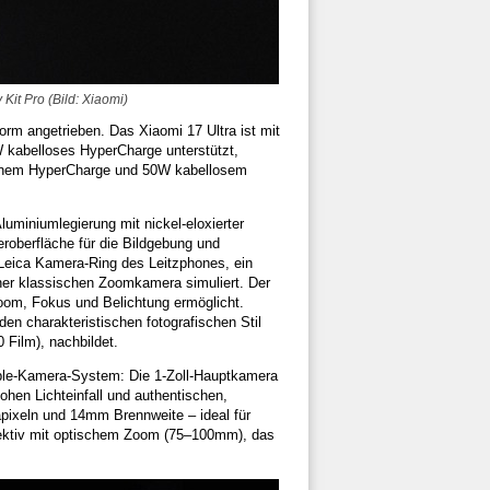
Kit Pro (Bild: Xiaomi)
orm angetrieben. Das Xiaomi 17 Ultra ist mit
kabelloses HyperCharge unterstützt,
enem HyperCharge und 50W kabellosem
uminiumlegierung mit nickel-eloxierter
roberfläche für die Bildgebung und
r Leica Kamera-Ring des Leitzphones, ein
iner klassischen Zoomkamera simuliert. Der
Zoom, Fokus und Belichtung ermöglicht.
en charakteristischen fotografischen Stil
Film), nachbildet.
iple-Kamera-System: Die 1-Zoll-Hauptkamera
hen Lichteinfall und authentischen,
apixeln und 14mm Brennweite – ideal für
jektiv mit optischem Zoom (75–100mm), das