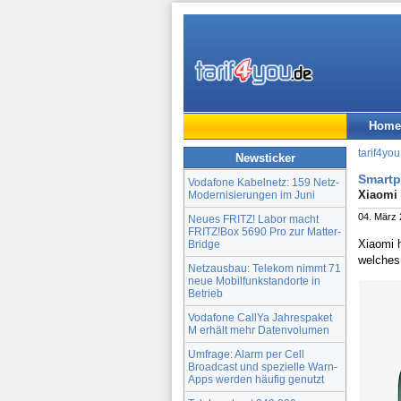
Home
tarif4you
Newsticker
Smartp
Vodafone Kabelnetz: 159 Netz-
Xiaomi 
Modernisierungen im Juni
04. März
Neues FRITZ! Labor macht
FRITZ!Box 5690 Pro zur Matter-
Xiaomi h
Bridge
welches
Netzausbau: Telekom nimmt 71
neue Mobilfunkstandorte in
Betrieb
Vodafone CallYa Jahrespaket
M erhält mehr Datenvolumen
Umfrage: Alarm per Cell
Broadcast und spezielle Warn-
Apps werden häufig genutzt