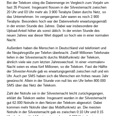
Bei der Telekom stieg die Datenmenge im Vergleich zum Vorjahr um
fast 35 Prozent. Insgesamt flossen in der Silvesternacht zwischen
20 Uhr und 03 Uhr mehr als 3.900 Terabyte Daten durchs Netz, so
das Unternehmen. Im vergangenen Jahr waren es noch 2.900
Terabyte. Besonders hoch war der Datenverkehr erwartungsgemäß
in der ersten Stunde des Jahres. Dabei war insbesondere der
Upload-Anteil höher als sonst üblich. In der ersten Stunde des
neuen Jahres war dieser Wert doppelt so hoch wie in einer normalen
Nacht.
Außerdem haben die Menschen in Deutschland viel telefoniert und
die Neujahrsgrüße per Telefon überbracht. Zwölf Millionen Telefonate
liefen in der Silvesternacht durchs Mobilfunknetz der Telekom,
ähnlich viele wie zum letzten Jahreswechsel. In einer »normalen«
Nacht seien es etwa fünf Millionen, so die Telekom. Fast die Hälfte
der Silvester-Anrufe gab es erwartungsgemäß zwischen null und ein
Uhr. Auch per SMS haben sich die Menschen ein frohes neues Jahr
gewünscht. Allein in der Stunde von null bis ein Uhr liefen 800.000
SMS über das Netz der Telekom.
Zahl der Notrufe sei in der Silvesternacht leicht zurückgegangen,
erklärt die Telekom weiter. Insgesamt wurden in der Silvesternacht
gut 62.000 Notrufe in den Netzen der Telekom abgesetzt. Dabei
kommen mehr Notrufe über das Mobilfunknetz an. Die meisten
Notrufe in der Silvesternacht gab es zwischen 0:10 Uhr und 0:15