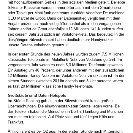
mit hochauflösenden Selfies in den sozialen Medien geteilt. Beliebte
Silvester-Klassiker werden immer öfter auch mit dem Smartphone
oder Tablet per Mobilfunk gestreamt,« erklärt Vodafone Deutschland
CEO Marcel de Groot. Dass der Datenanstieg verglichen mit dem
Vorjahr prozentual noch viel größer ausfiel als in den vergangenen
Jahren erklärt de Groot ebenfalls: »12 Millionen 1&1-Kunden surfen
seit diesem Jahr zusätzlich im Vodafone-Netz. Das bedeutet: In der
diesjährigen Silvesternacht haben deutlich mehr Handynutzer
unsere Datenautobahnen genutzt.«
In der ersten Stunde des neuen Jahres wurden zudem 7,5 Millionen
klassische Telefonate im Mobilfunk-Netz von Vodafone geführt. Im
vergangenen Jahr waren es noch 5,3 Millionen Telefonate gewesen.
Ein Anstieg um 40 Prozent, der unter anderem mit den zusätzlichen
12 Millionen Handy-Nutzern im Vodafone-Netz zu erklären ist. In den
sieben Stunden zwischen 20 Uhr abends und 3 Uhr morgens waren
es fast 20 Millionen klassische Handy-Telefonate.
Großstädte sind Daten-Hotspots
Im Städte-Ranking gab es in der Silvesternacht keine großen
Überraschungen. Die einwohnerstärksten Städte liegen vorne. Bei
der Telekom haben die Menschen in Berlin, Hamburg und München
am meisten telefoniert. Auf Platz vier und fünf liegen Köln und
Frankfurt.
Ähnlich sieht es bei O2 aus: In der ersten Stunde nach Mitternacht