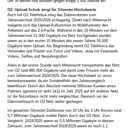
Uhr. In diesen fünf Minuten gingen knapp 2.000 Notrufe ein.
O2: Upload-Schub sorgt für Silvester-Höchstwerte
Auch bei O2 Telefónica stieg das Datenvolumen zum
Jahreswechsel 2025/2026 schlagartig. Direkt nach Mitternacht
steigerte sich das Upload-Aufkommen im Mobilfunknetz des
Anbieters auf das 2,6-Fache. Während in den 15 Minuten vor dem
Jahreswechsel 21.000 Gigabyte ins Netz hochgeladen wurden,
waren es in den ersten 15 Minuten des neuen Jahres 55.000
Gigabyte beim Upload. Als Begründung nennt O2 Telefónica das
Versenden und Posten von Fotos und Videos, etwa mit Feuerwerk-
Videos, Selfies und Neujahrsgrüßen.
Allein in der ersten Stunde nach Mitternacht transportierte das Netz
von O2 rund 885.000 Gigabyte und damit zwei Prozent mehr als
zum Jahreswechsel 2024/2025. Der neue Höchstwert ist umso
bemerkenswerter, da ein Sondereffekt den Jahresvergleich
beeinflusst: Durch den Wechsel mehrerer Millionen Kunden eines
Partners (gemeint ist wohl 1&1) im Jahr 2025 auf ein anderes Netz
ist die Nutzerbasis nicht mehr vergleichbar. Dennoch sei der
Datenverbrauch im O2 Netz weiter gestiegen.
Im gesamten Silvester-Zeitfenster von 20 Uhr bis 3 Uhr flossen rund
5,7 Millionen Gigabyte mobile Daten durch das O2 Netz. Zum
Vergleich: 2024/2025 waren es 5,5 Millionen Gigabyte in diesem
Zeitraum, zum Jahreswechsel 2019/2020 waren es noch 1,1