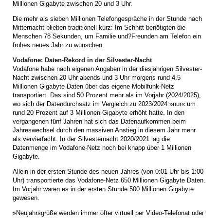
Millionen Gigabyte zwischen 20 und 3 Uhr.
Die mehr als sieben Millionen Telefongespräche in der Stunde nach
Mitternacht blieben traditionell kurz: Im Schnitt benötigten die
Menschen 78 Sekunden, um Familie und?Freunden am Telefon ein
frohes neues Jahr zu wünschen.
Vodafone: Daten-Rekord in der Silvester-Nacht
Vodafone habe nach eigenen Angaben in der diesjährigen Silvester-
Nacht zwischen 20 Uhr abends und 3 Uhr morgens rund 4,5
Millionen Gigabyte Daten über das eigene Mobilfunk-Netz
transportiert. Das sind 50 Prozent mehr als im Vorjahr (2024/2025),
wo sich der Datendurchsatz im Vergleich zu 2023/2024 »nur« um
rund 20 Prozent auf 3 Millionen Gigabyte erhöht hatte. In den
vergangenen fünf Jahren hat sich das Datenaufkommen beim
Jahreswechsel durch den massiven Anstieg in diesem Jahr mehr
als vervierfacht. In der Silvesternacht 2020/2021 lag die
Datenmenge im Vodafone-Netz noch bei knapp über 1 Millionen
Gigabyte.
Allein in der ersten Stunde des neuen Jahres (von 0:01 Uhr bis 1:00
Uhr) transportierte das Vodafone-Netz 650 Millionen Gigabyte Daten.
Im Vorjahr waren es in der ersten Stunde 500 Millionen Gigabyte
gewesen.
»Neujahrsgrüße werden immer öfter virtuell per Video-Telefonat oder