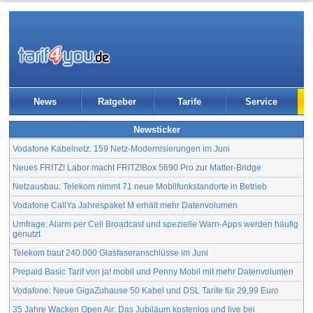
News
Ratgeber
Tarife
Service
Newsticker
Vodafone Kabelnetz: 159 Netz-Modernisierungen im Juni
Neues FRITZ! Labor macht FRITZ!Box 5690 Pro zur Matter-Bridge
Netzausbau: Telekom nimmt 71 neue Mobilfunkstandorte in Betrieb
Vodafone CallYa Jahrespaket M erhält mehr Datenvolumen
Umfrage: Alarm per Cell Broadcast und spezielle Warn-Apps werden häufig
genutzt
Telekom baut 240.000 Glasfaseranschlüsse im Juni
Prepaid Basic Tarif von ja! mobil und Penny Mobil mit mehr Datenvolumen
Vodafone: Neue GigaZuhause 50 Kabel und DSL Tarife für 29,99 Euro
35 Jahre Wacken Open Air: Das Jubiläum kostenlos und live bei