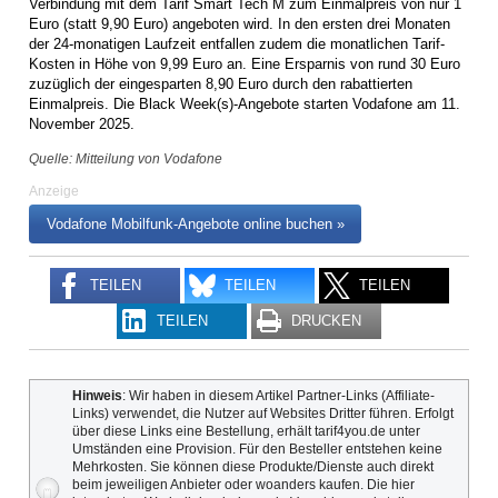
Verbindung mit dem Tarif Smart Tech M zum Einmalpreis von nur 1
Euro (statt 9,90 Euro) angeboten wird. In den ersten drei Monaten
der 24-monatigen Laufzeit entfallen zudem die monatlichen Tarif-
Kosten in Höhe von 9,99 Euro an. Eine Ersparnis von rund 30 Euro
zuzüglich der eingesparten 8,90 Euro durch den rabattierten
Einmalpreis. Die Black Week(s)-Angebote starten Vodafone am 11.
November 2025.
Quelle: Mitteilung von Vodafone
Anzeige
Vodafone Mobilfunk-Angebote online buchen »
TEILEN
TEILEN
TEILEN
TEILEN
DRUCKEN
Hinweis
: Wir haben in diesem Artikel Partner-Links (Affiliate-
Links) verwendet, die Nutzer auf Websites Dritter führen. Erfolgt
über diese Links eine Bestellung, erhält tarif4you.de unter
Umständen eine Provision. Für den Besteller entstehen keine
Mehrkosten. Sie können diese Produkte/Dienste auch direkt
beim jeweiligen Anbieter oder woanders kaufen. Die hier