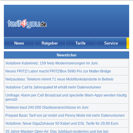
News
Ratgeber
Tarife
Service
Newsticker
Vodafone Kabelnetz: 159 Netz-Modernisierungen im Juni
Neues FRITZ! Labor macht FRITZ!Box 5690 Pro zur Matter-Bridge
Netzausbau: Telekom nimmt 71 neue Mobilfunkstandorte in Betrieb
Vodafone CallYa Jahrespaket M erhält mehr Datenvolumen
Umfrage: Alarm per Cell Broadcast und spezielle Warn-Apps werden häufig
genutzt
Telekom baut 240.000 Glasfaseranschlüsse im Juni
Prepaid Basic Tarif von ja! mobil und Penny Mobil mit mehr Datenvolumen
Vodafone: Neue GigaZuhause 50 Kabel und DSL Tarife für 29,99 Euro
35 Jahre Wacken Open Air: Das Jubiläum kostenlos und live bei