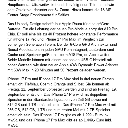
Hauptkamera, Ultraweitwinkel und die völlig neue Tele – sind wie
acht Objektive, darunter der 8x Zoom. Hinzu kommt die 18 MP
Center Stage Frontkamera für Selfies.
Das Unibody Design schafft laut Apple Raum für eine größere
Batterie. Für die Leistung der neuen Pro-Modelle sorgt der A19 Pro
Chip. Er soll eine bis zu 40 Prozent höhere konstante Performance
für iPhone 17 Pro und iPhone 17 Pro Max im Vergleich zur
vorherigen Generation liefern. Bei der 6-Core GPU Architektur sind
Neural Accelerators in jeden GPU Kern integriert, außerdem sind
Cache und Speicher größer als beim A18 Pro, so Apple weiter.
Beide Modelle können mit einem optionalen USB-C Netzteil mit
hoher Wattzahl wie dem neuen Apple 40W Dynamic Power Adapter
mit 60W Max in 20 Minuten auf 50 Prozent geladen werden.
iPhone 17 Pro und iPhone 17 Pro Max sind in drei neuen Farben
erhältlich: Tiefblau, Cosmic Orange und Silber. Sie können ab
Freitag, 12. September vorbestellt werden und sind ab Freitag, 19.
September erhältlich. Das iPhone 17 Pro wird mit doppeltem
Speicher in der Standardkonfiguration von 256 GB sowie mit
512 GB und 1 TB erhältlich sein. Das iPhone 17 Pro Max wird mit
256 GB, 512 GB, 1 TB und zum ersten Mal mit 2 TB Speicher
erhältlich sein. Das iPhone 17 Pro gibt es ab 1.299,- Euro inkl.
MwSt. und das iPhone 17 Pro Max gibt es ab 1.449,- Euro inkl.
MwSt.