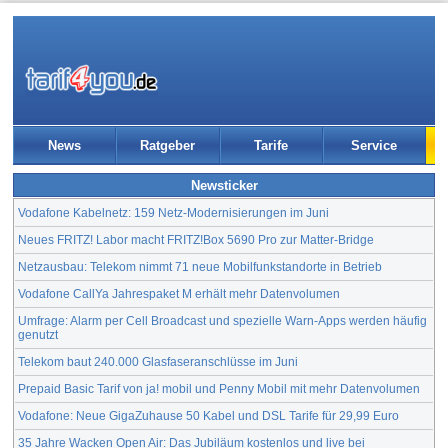
News
Ratgeber
Tarife
Service
Newsticker
Vodafone Kabelnetz: 159 Netz-Modernisierungen im Juni
Neues FRITZ! Labor macht FRITZ!Box 5690 Pro zur Matter-Bridge
Netzausbau: Telekom nimmt 71 neue Mobilfunkstandorte in Betrieb
Vodafone CallYa Jahrespaket M erhält mehr Datenvolumen
Umfrage: Alarm per Cell Broadcast und spezielle Warn-Apps werden häufig
genutzt
Telekom baut 240.000 Glasfaseranschlüsse im Juni
Prepaid Basic Tarif von ja! mobil und Penny Mobil mit mehr Datenvolumen
Vodafone: Neue GigaZuhause 50 Kabel und DSL Tarife für 29,99 Euro
35 Jahre Wacken Open Air: Das Jubiläum kostenlos und live bei