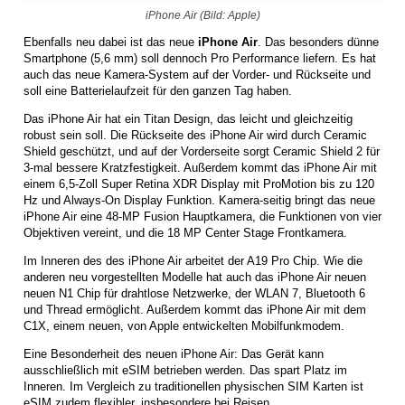
iPhone Air (Bild: Apple)
Ebenfalls neu dabei ist das neue
iPhone Air
. Das besonders dünne
Smartphone (5,6 mm) soll dennoch Pro Performance liefern. Es hat
auch das neue Kamera-System auf der Vorder- und Rückseite und
soll eine Batterielaufzeit für den ganzen Tag haben.
Das iPhone Air hat ein Titan Design, das leicht und gleichzeitig
robust sein soll. Die Rückseite des iPhone Air wird durch Ceramic
Shield geschützt, und auf der Vorderseite sorgt Ceramic Shield 2 für
3-mal bessere Kratzfestigkeit. Außerdem kommt das iPhone Air mit
einem 6,5-Zoll Super Retina XDR Display mit ProMotion bis zu 120
Hz und Always-On Display Funktion. Kamera-seitig bringt das neue
iPhone Air eine 48-MP Fusion Hauptkamera, die Funktionen von vier
Objektiven vereint, und die 18 MP Center Stage Frontkamera.
Im Inneren des des iPhone Air arbeitet der A19 Pro Chip. Wie die
anderen neu vorgestellten Modelle hat auch das iPhone Air neuen
neuen N1 Chip für drahtlose Netzwerke, der WLAN 7, Bluetooth 6
und Thread ermöglicht. Außerdem kommt das iPhone Air mit dem
C1X, einem neuen, von Apple entwickelten Mobilfunkmodem.
Eine Besonderheit des neuen iPhone Air: Das Gerät kann
ausschließlich mit eSIM betrieben werden. Das spart Platz im
Inneren. Im Vergleich zu traditionellen physischen SIM Karten ist
eSIM zudem flexibler, insbesondere bei Reisen.