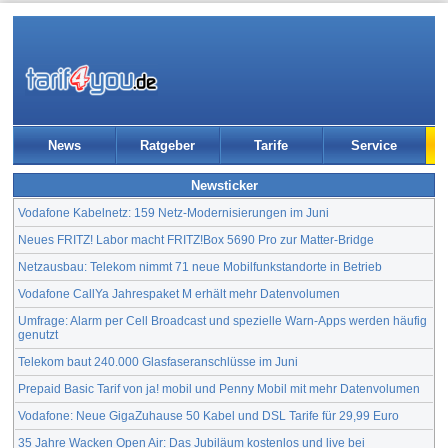
News
Ratgeber
Tarife
Service
Newsticker
Vodafone Kabelnetz: 159 Netz-Modernisierungen im Juni
Neues FRITZ! Labor macht FRITZ!Box 5690 Pro zur Matter-Bridge
Netzausbau: Telekom nimmt 71 neue Mobilfunkstandorte in Betrieb
Vodafone CallYa Jahrespaket M erhält mehr Datenvolumen
Umfrage: Alarm per Cell Broadcast und spezielle Warn-Apps werden häufig
genutzt
Telekom baut 240.000 Glasfaseranschlüsse im Juni
Prepaid Basic Tarif von ja! mobil und Penny Mobil mit mehr Datenvolumen
Vodafone: Neue GigaZuhause 50 Kabel und DSL Tarife für 29,99 Euro
35 Jahre Wacken Open Air: Das Jubiläum kostenlos und live bei