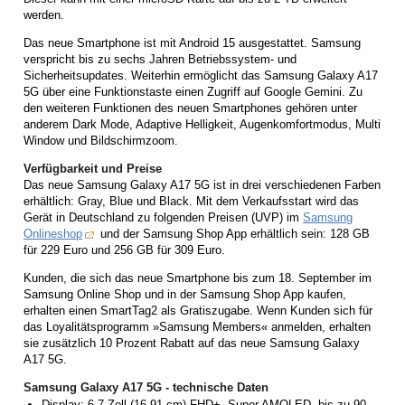
werden.
Das neue Smartphone ist mit Android 15 ausgestattet. Samsung
verspricht bis zu sechs Jahren Betriebssystem- und
Sicherheitsupdates. Weiterhin ermöglicht das Samsung Galaxy A17
5G über eine Funktionstaste einen Zugriff auf Google Gemini. Zu
den weiteren Funktionen des neuen Smartphones gehören unter
anderem Dark Mode, Adaptive Helligkeit, Augenkomfortmodus, Multi
Window und Bildschirmzoom.
Verfügbarkeit und Preise
Das neue Samsung Galaxy A17 5G ist in drei verschiedenen Farben
erhältlich: Gray, Blue und Black. Mit dem Verkaufsstart wird das
Gerät in Deutschland zu folgenden Preisen (UVP) im
Samsung
Onlineshop
und der Samsung Shop App erhältlich sein: 128 GB
für 229 Euro und 256 GB für 309 Euro.
Kunden, die sich das neue Smartphone bis zum 18. September im
Samsung Online Shop und in der Samsung Shop App kaufen,
erhalten einen SmartTag2 als Gratiszugabe. Wenn Kunden sich für
das Loyalitätsprogramm »Samsung Members« anmelden, erhalten
sie zusätzlich 10 Prozent Rabatt auf das neue Samsung Galaxy
A17 5G.
Samsung Galaxy A17 5G - technische Daten
Display: 6,7 Zoll (16,91 cm) FHD+, Super AMOLED, bis zu 90