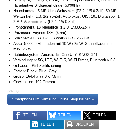
Hz adaptive Bildwiederholrate (60/90Hz)
Hauptkamera: 5 MP Ultra-Weitwinkel (F2.2, 1/5.0-Zoll), 50 MP
Weitwinkel (F1.8, 1/2.76-Zoll, Autofokus, OIS, 10x Digitalzoom),
2 MP Makroobjektiv (F2.4, 1/5.0-Zoll)
Frontkamera: 13 Megapixel (F2.0, 1/3.06-Zoll)
Prozessor: Exynos 1330 (5 nm)
Speicher: 4 GB / 128 GB oder 8 GB / 256 GB
Akku: 5.000 mAh, Laden mit 10 W / 25 W, Schnellladen mit
max. 25 W
Betriebssystem: Android 15, One UI 7, KNOX 3.11
Verbindungen: 5G, LTE, Wi-Fi 5, Wi-Fi Direct, Bluetooth v 5.3
Gehäuse: IP54-Zertifizierung
Farben: Black, Blue, Gray
Größe: 164,4 x 77,9 x 7,5 mm
Gewicht: ca. 192 Gramm
Anzeige
Smartphones im Samsung Online Shop kaufen »
TEILEN
TEILEN
TEILEN
TEILEN
DRUCKEN