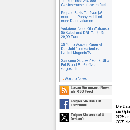
Telekom baut 240.000
Glasfaseranschlüsse im Juni
Prepaid Basic Tarif von ja!
mobil und Penny Mobil mit
mehr Datenvolumen
Vodafone: Neue GigaZuhause
50 Kabel und DSL Tarife für
29,99 Euro
35 Jahre Wacken Open Air:
Das Jubiläum kostenlos und
live bei MagentaTV
Samsung Galaxy Z Fold8 Ultra,
Fold8 und Flip8 offiziell
vorgestellt
Weitere News
Lesen Sie unsere News
als RSS Feed
Folgen Sie uns auf
Facebook
Die Dat
die Opti
Folgen Sie uns auf X
2025 erf
(twitter)
2025 sic