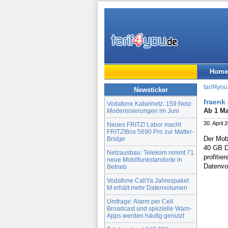
Home
tarif4you
Newsticker
fraenk
Vodafone Kabelnetz: 159 Netz-
Ab 1 Ma
Modernisierungen im Juni
30. April 
Neues FRITZ! Labor macht
FRITZ!Box 5690 Pro zur Matter-
Der Mob
Bridge
40 GB D
Netzausbau: Telekom nimmt 71
profiti
neue Mobilfunkstandorte in
Datenvo
Betrieb
Vodafone CallYa Jahrespaket
M erhält mehr Datenvolumen
Umfrage: Alarm per Cell
Broadcast und spezielle Warn-
Apps werden häufig genutzt