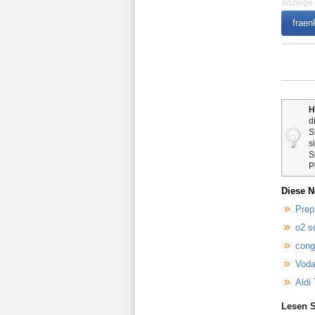
Anzeige
fraen
H
d
S
s
S
P
Diese N
Prep
o2 s
cong
Voda
Aldi 
Lesen S