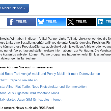
k Mobilfunk App »
TEILEN
TEILEN
TEILEN
TE
inweis
: Wir haben in diesem Artikel Partner-Links (Affiliate-Links) verwendet, die N
iese Links eine Bestellung, erhält tarif4you.de unter Umständen eine Provision. Fü
ie können diese Produkte/Dienste auch direkt beim jeweiligen Anbieter oder woande
ind nur ein Vorschlag und stellen weitere Informationen zur Verfügung. Die Vergütun
ie kostenlos anbieten können. Partnerprogramme haben keinerlei Einfluss auf unse
latzierungen in Tarifrechnern.
ews können Sie auch interessieren
aid Basic Tarif von ja! mobil und Penny Mobil mit mehr Datenvolumen
chafft Prepaid-Freikarte ab
star Allnet Flat Tarife: Neue Preisstruktur und Sommeraktion
fone: Aus GigaMobil wird Vodafone Mobil
Talk startet Daten-SIM für flexibles Internet
ie unsere News auch als RSS-Feed